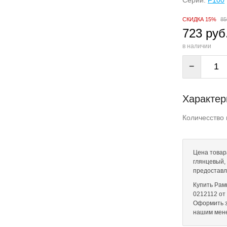
Серии:
F100
СКИДКА 15%
85
723 руб
в наличии
−
Характер
Количесство 
Цена товар
глянцевый, 
предоставл
Купить Рам
0212112 от 
Оформить з
нашим мен