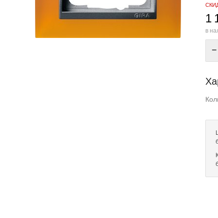
СКИ
1 
в на
−
Ха
Кол