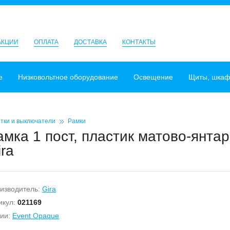
АКЦИИ
ОПЛАТА
ДОСТАВКА
КОНТАКТЫ
е
Низковольтное оборудование
Освещение
Щиты, шка
тки и выключатели
Рамки
амка 1 пост, пластик матово-янта
ira
изводитель:
Gira
икул:
021169
ии:
Event Opaque