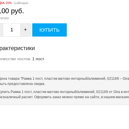
ДКА 15%
1 294 руб.
100 руб.
личии
+
КУПИТЬ
рактеристики
ичесство постов:
1 пост
Цена товара "Рамка 1 пост, пластик матово-янтарный/алюминий, 021169 – Gira
быть предоставлена скидка.
Купить Рамка 1 пост, пластик матово-янтарный/алюминий, 021169 от Gira в инте
безналичный расчет. Оформить заказ можно прямо на сайте, в нашем магази