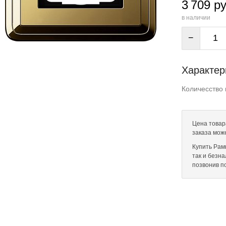
3 709 ру
в наличии
−
Характер
Количесство 
Цена товара
заказа мож
Купить Рамк
так и безн
позвонив п