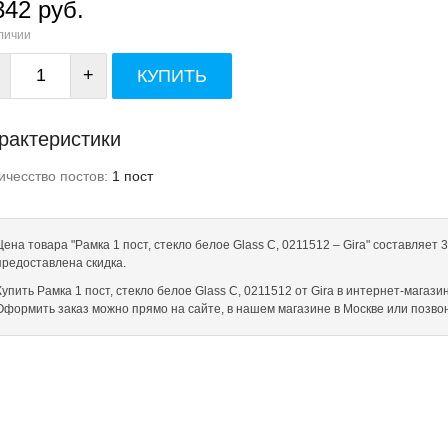
342 руб.
личии
+
КУПИТЬ
рактеристики
ичесство постов:
1 пост
Цена товара "Рамка 1 пост, стекло белое Glass C, 0211512 – Gira" составляет 
предоставлена скидка.
Купить Рамка 1 пост, стекло белое Glass C, 0211512 от Gira в интернет-магазин
Оформить заказ можно прямо на сайте, в нашем магазине в Москве или позв