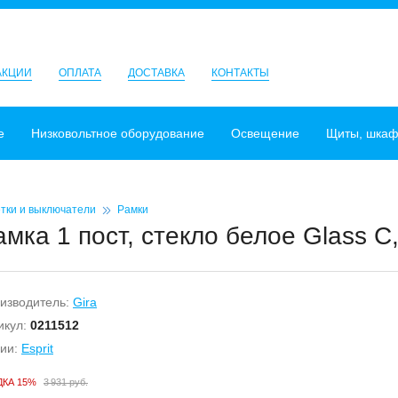
АКЦИИ
ОПЛАТА
ДОСТАВКА
КОНТАКТЫ
е
Низковольтное оборудование
Освещение
Щиты, шка
тки и выключатели
Рамки
амка 1 пост, стекло белое Glass C
изводитель:
Gira
икул:
0211512
ии:
Esprit
ДКА 15%
3 931 руб.