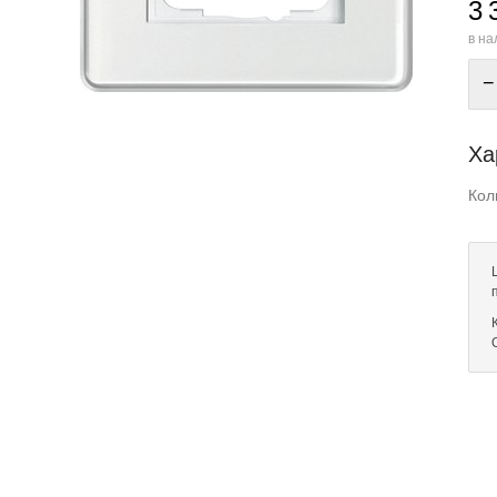
3 
в на
−
Ха
Кол