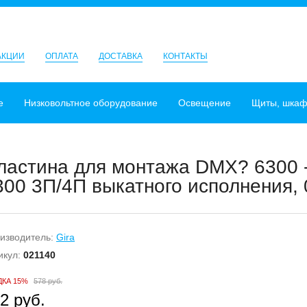
АКЦИИ
ОПЛАТА
ДОСТАВКА
КОНТАКТЫ
е
Низковольтное оборудование
Освещение
Щиты, шка
ластина для монтажа DMX? 6300 -
300 3П/4П выкатного исполнения, 
изводитель:
Gira
икул:
021140
ДКА 15%
578 руб.
2 руб.