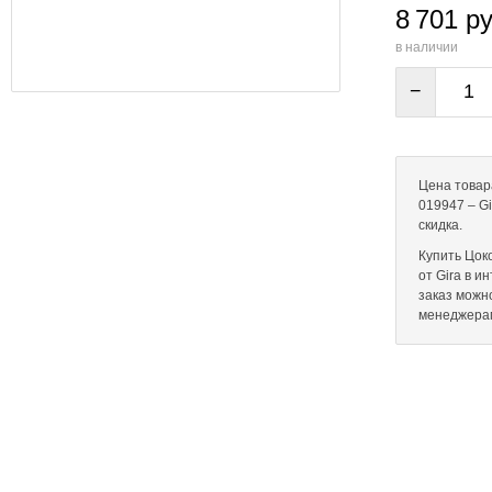
8 701 ру
в наличии
−
Цена товара
019947 – Gi
скидка.
Купить Цок
от Gira в и
заказ можн
менеджера