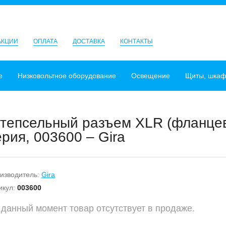
АКЦИИ
ОПЛАТА
ДОСТАВКА
КОНТАКТЫ
е
Низковольтное оборудование
Освещение
Щиты, шка
тепсельный разъем XLR (фланцева
ерия, 003600 – Gira
изводитель:
Gira
икул:
003600
 данный момент товар отсутствует в продаже.