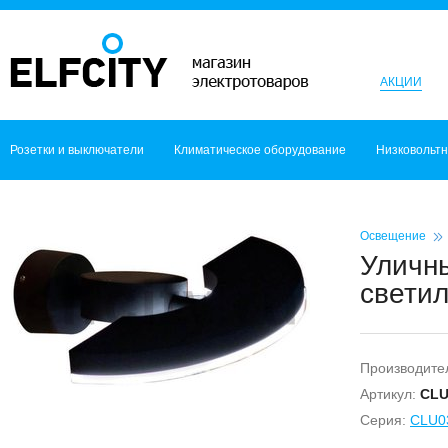
АКЦИИ
Розетки и выключатели
Климатическое оборудование
Низковольт
Освещение
Уличн
светил
Производите
Артикул:
CL
Серия:
CLU0