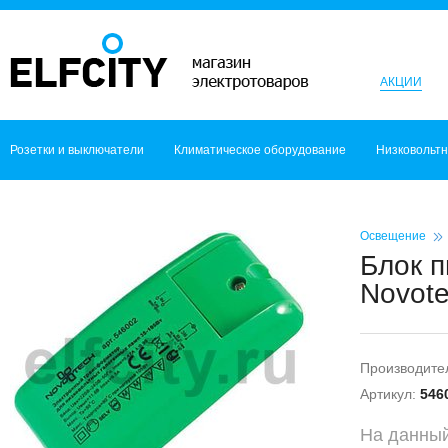
АКЦИИ
Розетки и выключатели
Климатическое оборудование
Низковольт
Освещение
Блок п
Novot
Производите
Артикул:
546
На данный