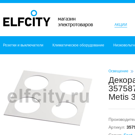
АКЦИИ
Розетки и выключатели
Климатическое оборудование
Низковольт
Освещение
Декора
357587
Metis 
Производите
Артикул:
357