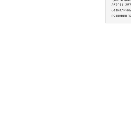
357911, 357
безналичны
позвонив п