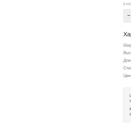
в на
−
Ха
Ши
Выс
Дли
Сте
Цве