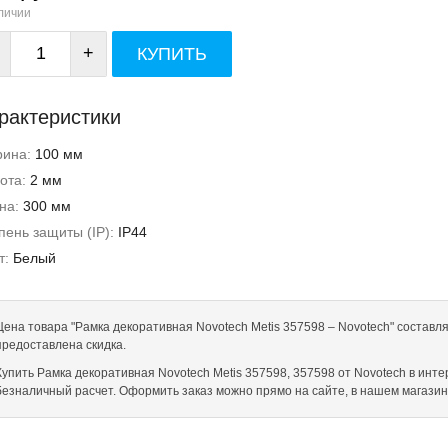
личии
+
КУПИТЬ
рактеристики
рина:
100 мм
ота:
2 мм
на:
300 мм
пень защиты (IP):
IP44
т:
Белый
Цена товара "Рамка декоративная Novotech Metis 357598 – Novotech" составля
предоставлена скидка.
Купить Рамка декоративная Novotech Metis 357598, 357598 от Novotech в интерн
безналичный расчет. Оформить заказ можно прямо на сайте, в нашем магази