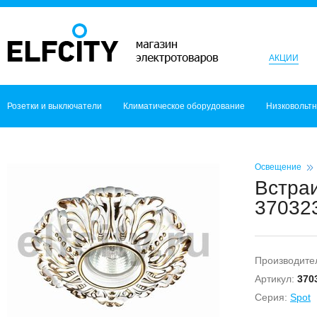
АКЦИИ
Розетки и выключатели
Климатическое оборудование
Низковольт
Освещение
Встраи
370323
Производите
Артикул:
370
Серия:
Spot