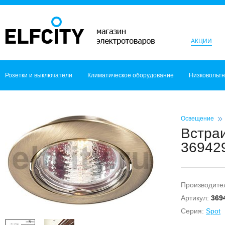
АКЦИИ
Розетки и выключатели
Климатическое оборудование
Низковольт
Освещение
Встра
369429
Производите
Артикул:
369
Серия:
Spot