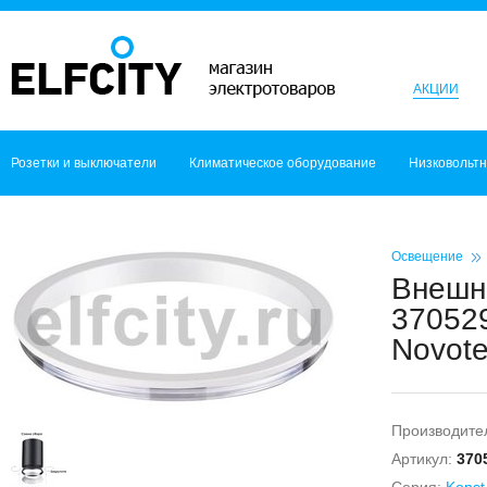
АКЦИИ
Розетки и выключатели
Климатическое оборудование
Низковольт
Освещение
Внешне
370529
Novot
Производите
Артикул:
370