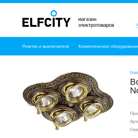
Розетки и выключатели
Климатическое оборудовани
Осв
В
N
Про
Арт
Сер