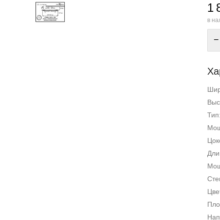
1 
в на
−
Ха
Ши
Выс
Тип
Мощ
Цок
Дли
Мощ
Сте
Цве
Пло
Нап