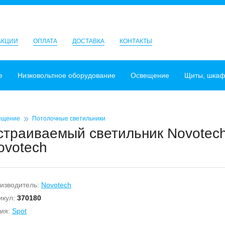
АКЦИИ
ОПЛАТА
ДОСТАВКА
КОНТАКТЫ
е
Низковольтное оборудование
Освещение
Щиты, шка
ещение
Потолочные светильники
страиваемый светильник Novotech
ovotech
изводитель:
Novotech
икул:
370180
ия:
Spot