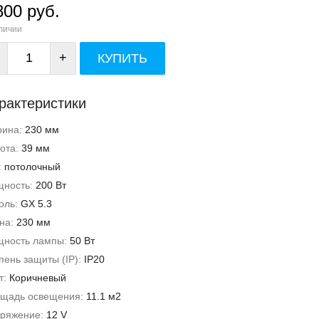
800 руб.
личии
+
КУПИТЬ
рактеристики
рина:
230 мм
ота:
39 мм
:
потолочный
ность:
200 Вт
оль:
GX 5.3
на:
230 мм
ность лампы:
50 Вт
пень защиты (IP):
IP20
т:
Коричневый
щадь освещения:
11.1 м2
ряжение:
12 V