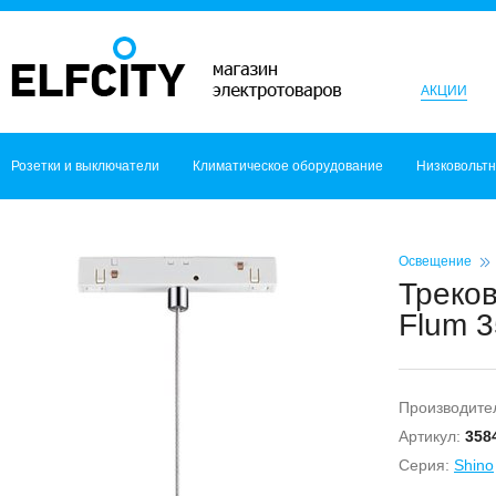
АКЦИИ
Розетки и выключатели
Климатическое оборудование
Низковольт
Освещение
Треко
Flum 3
Производите
Артикул:
358
Серия:
Shino