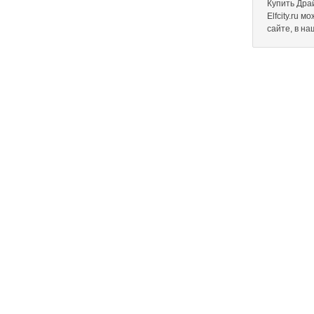
Купить Дра
Elfcity.ru 
сайте, в н