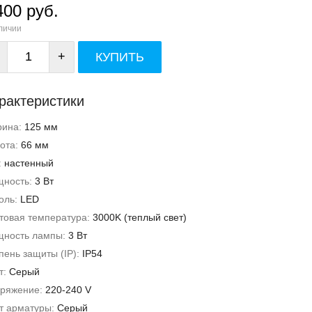
400 руб.
личии
+
КУПИТЬ
рактеристики
рина:
125 мм
ота:
66 мм
:
настенный
ность:
3 Вт
оль:
LED
товая температура:
3000K (теплый свет)
ность лампы:
3 Вт
пень защиты (IP):
IP54
т:
Серый
ряжение:
220-240 V
т арматуры:
Серый