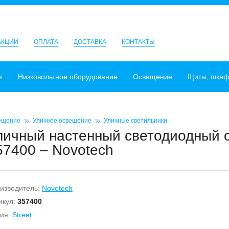
АКЦИИ
ОПЛАТА
ДОСТАВКА
КОНТАКТЫ
е
Низковольтное оборудование
Освещение
Щиты, шка
ещение
Уличное освещение
Уличные светильники
личный настенный светодиодный с
57400 – Novotech
изводитель:
Novotech
икул:
357400
ия:
Street