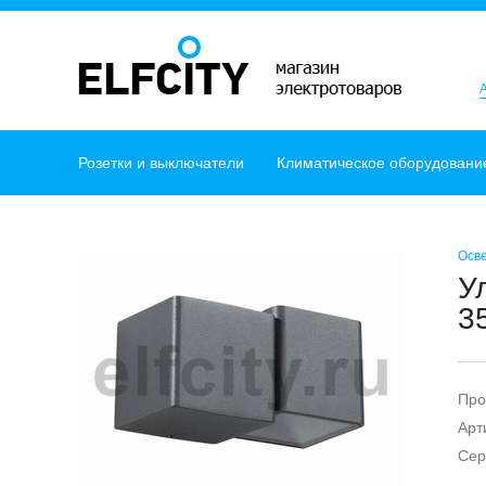
Розетки и выключатели
Климатическое оборудовани
Осв
У
3
Про
Арт
Сер