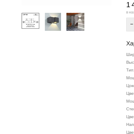
1 
в на
−
Ха
Ши
Выс
Тип
Мощ
Цок
Цве
Мощ
Сте
Цве
Нап
Цве