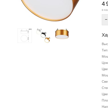
4 
в на
−
Ха
Выс
Тип
Мощ
Цок
Цве
Мощ
Све
Сте
Цве
Пло
Нап