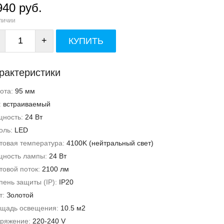
940 руб.
личии
+
КУПИТЬ
рактеристики
ота:
95 мм
:
встраиваемый
ность:
24 Вт
оль:
LED
товая температура:
4100K (нейтральный свет)
ность лампы:
24 Вт
товой поток:
2100 лм
пень защиты (IP):
IP20
т:
Золотой
щадь освещения:
10.5 м2
ряжение:
220-240 V