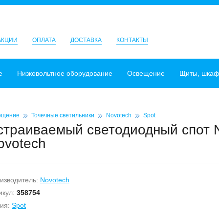
АКЦИИ
ОПЛАТА
ДОСТАВКА
КОНТАКТЫ
е
Низковольтное оборудование
Освещение
Щиты, шка
ещение
Точечные светильники
Novotech
Spot
страиваемый светодиодный спот N
ovotech
изводитель:
Novotech
икул:
358754
ия:
Spot