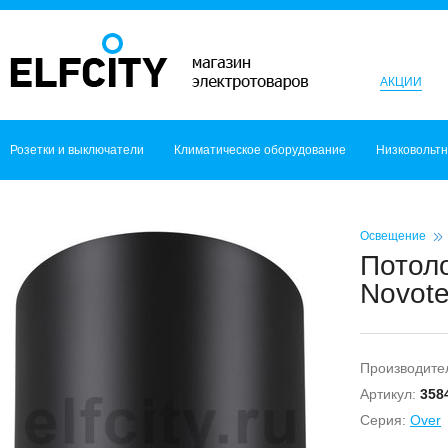
АКЦИИ
Розетки и выключатели
Климатическое оборудование
Низковольт
Освещение
Потол
Novote
Производите
Артикул:
358
Серия:
Over