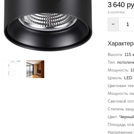
3 640 ру
в наличии
−
Характер
Высота:
115 
Тип:
потолоч
Мощность:
1
Цоколь:
LED
Цветовая те
Мощность л
Световой пот
Степень защи
Цвет:
Черны
Площадь ос
Напряжение