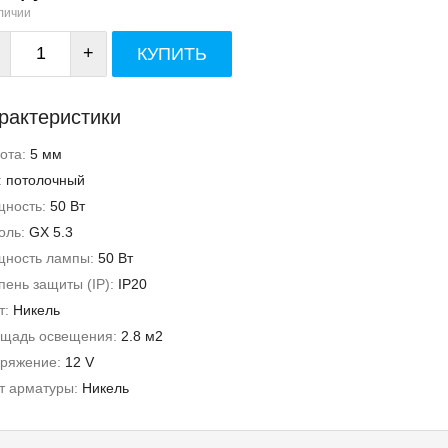
личии
+
КУПИТЬ
рактеристики
ота:
5 мм
:
потолочный
ность:
50 Вт
оль:
GX 5.3
ность лампы:
50 Вт
пень защиты (IP):
IP20
т:
Никель
щадь освещения:
2.8 м2
ряжение:
12 V
т арматуры:
Никель