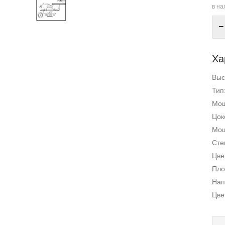
в на
−
Ха
Выс
Тип
Мощ
Цок
Мощ
Сте
Цве
Пло
Нап
Цве