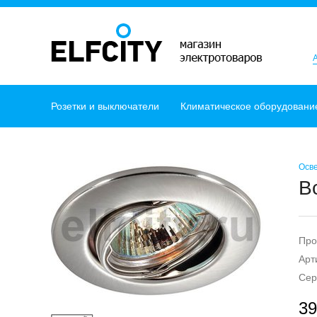
Розетки и выключатели
Климатическое оборудовани
Осв
В
Про
Арт
Сер
39