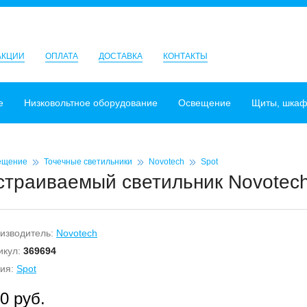
АКЦИИ
ОПЛАТА
ДОСТАВКА
КОНТАКТЫ
е
Низковольтное оборудование
Освещение
Щиты, шка
ещение
Точечные светильники
Novotech
Spot
страиваемый светильник Novotech 
изводитель:
Novotech
икул:
369694
ия:
Spot
0 руб.