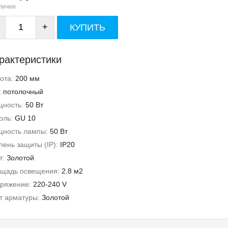
личии
+
КУПИТЬ
рактеристики
ота:
200 мм
:
потолочный
ность:
50 Вт
оль:
GU 10
ность лампы:
50 Вт
пень защиты (IP):
IP20
т:
Золотой
щадь освещения:
2.8 м2
ряжение:
220-240 V
т арматуры:
Золотой