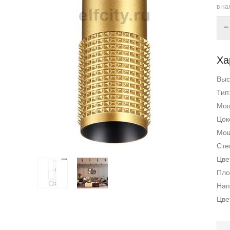
в на
−
Ха
Выс
Тип
Мощ
Цок
Мощ
Сте
Цве
Пло
Нап
Цве