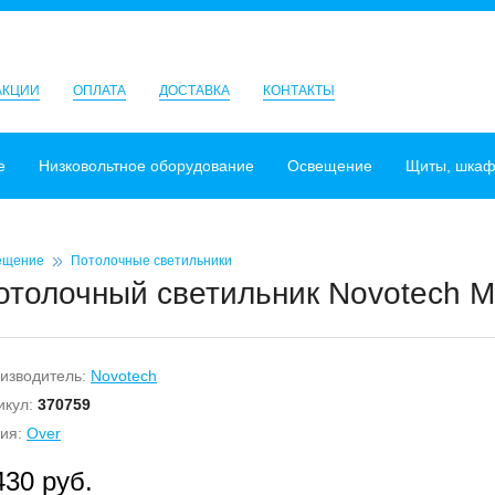
АКЦИИ
ОПЛАТА
ДОСТАВКА
КОНТАКТЫ
е
Низковольтное оборудование
Освещение
Щиты, шка
ещение
Потолочные светильники
отолочный светильник Novotech M
изводитель:
Novotech
икул:
370759
ия:
Over
430 руб.