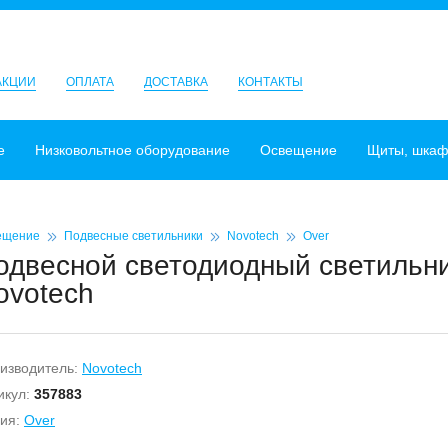
АКЦИИ
ОПЛАТА
ДОСТАВКА
КОНТАКТЫ
е
Низковольтное оборудование
Освещение
Щиты, шка
ещение
Подвесные светильники
Novotech
Over
одвесной светодиодный светильни
ovotech
изводитель:
Novotech
икул:
357883
ия:
Over