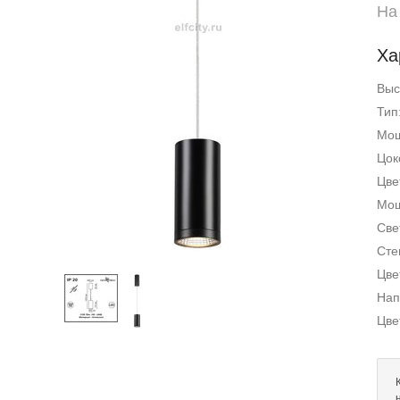
На
Ха
Выс
Тип
Мощ
Цок
Цве
Мощ
Све
Сте
Цве
Нап
Цве