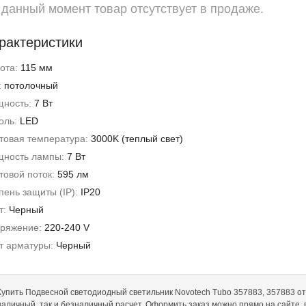
 данный момент товар отсутствует в продаже.
рактеристики
ота:
115 мм
:
потолочный
ность:
7 Вт
оль:
LED
товая температура:
3000K (теплый свет)
ность лампы:
7 Вт
товой поток:
595 лм
пень защиты (IP):
IP20
т:
Черный
ряжение:
220-240 V
т арматуры:
Черный
Купить Подвесной светодиодный светильник Novotech Tubo 357883, 357883 от No
наличный, так и безналичный расчет. Оформить заказ можно прямо на сайте,