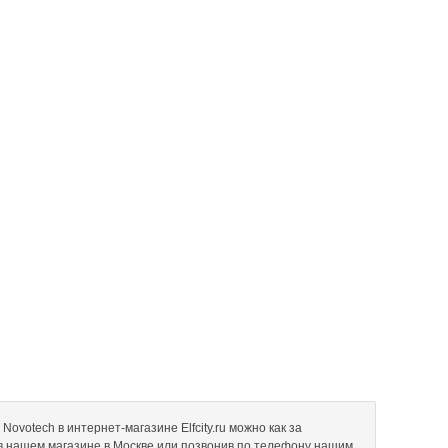
votech в интернет-магазине Elfcity.ru можно как за
 в нашем магазине в Москве или позвонив по телефону нашим