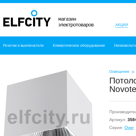
АКЦИИ
Розетки и выключатели
Климатическое оборудование
Низковольт
Освещение
Потол
Novote
Производите
Артикул:
358
Серия:
Over