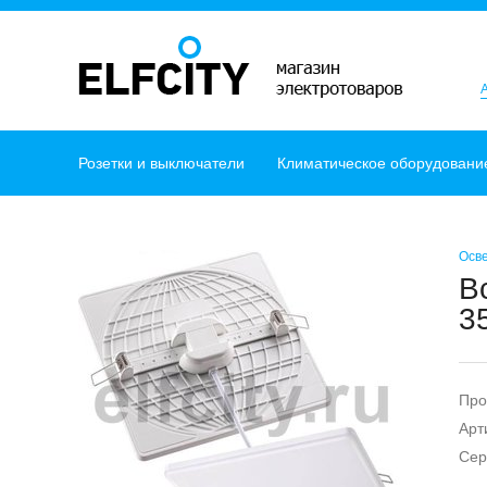
Розетки и выключатели
Климатическое оборудовани
Осв
В
3
Про
Арт
Сер