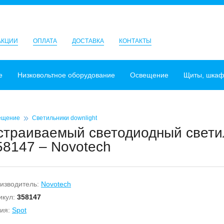
АКЦИИ
ОПЛАТА
ДОСТАВКА
КОНТАКТЫ
е
Низковольтное оборудование
Освещение
Щиты, шка
ещение
Светильники downlight
страиваемый светодиодный свети
58147 – Novotech
изводитель:
Novotech
икул:
358147
ия:
Spot