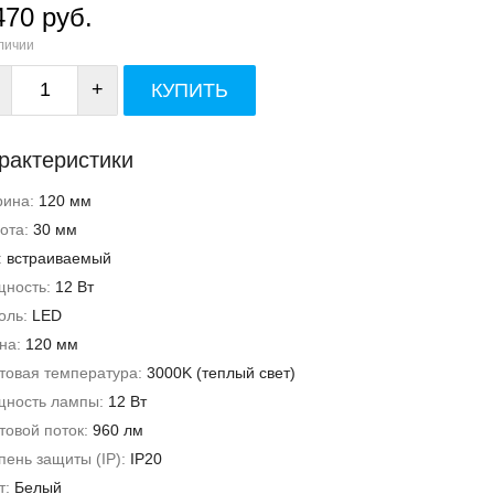
470 руб.
личии
+
КУПИТЬ
рактеристики
рина:
120 мм
ота:
30 мм
:
встраиваемый
ность:
12 Вт
оль:
LED
на:
120 мм
товая температура:
3000K (теплый свет)
ность лампы:
12 Вт
товой поток:
960 лм
пень защиты (IP):
IP20
т:
Белый