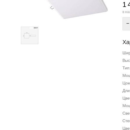
1 
в на
−
Ха
Ши
Выс
Тип
Мощ
Цок
Дли
Цве
Мощ
Све
Сте
Цве