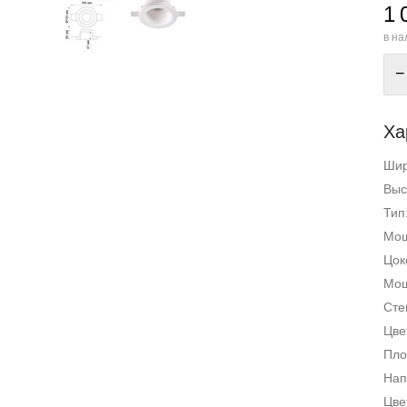
1 
в на
−
Ха
Ши
Выс
Тип
Мощ
Цок
Мощ
Сте
Цве
Пло
Нап
Цве