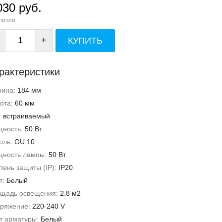
030 руб.
личии
+
КУПИТЬ
рактеристики
рина:
184 мм
ота:
60 мм
:
встраиваемый
ность:
50 Вт
оль:
GU 10
ность лампы:
50 Вт
пень защиты (IP):
IP20
т:
Белый
щадь освещения:
2.8 м2
ряжение:
220-240 V
т арматуры:
Белый