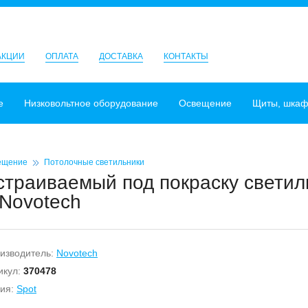
АКЦИИ
ОПЛАТА
ДОСТАВКА
КОНТАКТЫ
е
Низковольтное оборудование
Освещение
Щиты, шка
ещение
Потолочные светильники
страиваемый под покраску светил
 Novotech
изводитель:
Novotech
икул:
370478
ия:
Spot