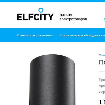
Розетки и выключатели
Климатическое оборудовани
Осв
П
Про
Арт
Сер
1 