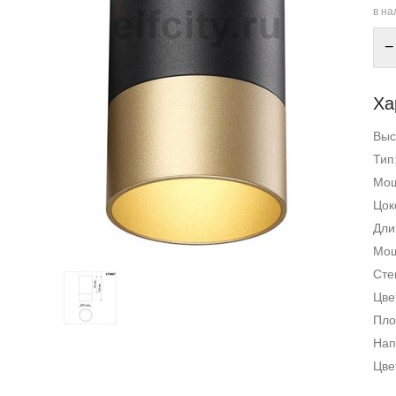
в на
−
Ха
Выс
Тип
Мощ
Цок
Дли
Мощ
Сте
Цве
Пло
Нап
Цве