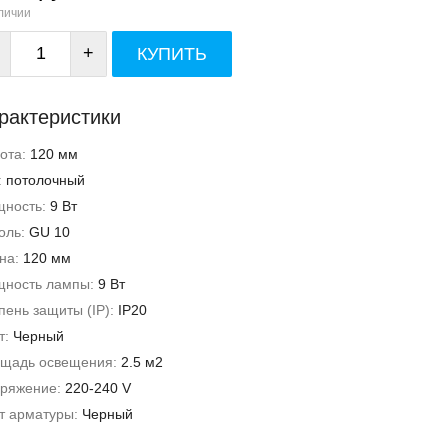
личии
+
КУПИТЬ
рактеристики
ота:
120 мм
:
потолочный
ность:
9 Вт
оль:
GU 10
на:
120 мм
ность лампы:
9 Вт
пень защиты (IP):
IP20
т:
Черный
щадь освещения:
2.5 м2
ряжение:
220-240 V
т арматуры:
Черный