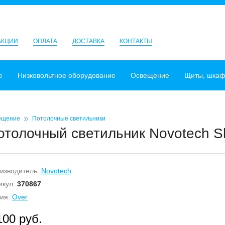
АКЦИИ
ОПЛАТА
ДОСТАВКА
КОНТАКТЫ
е
Низковольтное оборудование
Освещение
Щиты, шка
ещение
Потолочные светильники
отолочный светильник Novotech Sl
изводитель:
Novotech
икул:
370867
ия:
Over
100 руб.