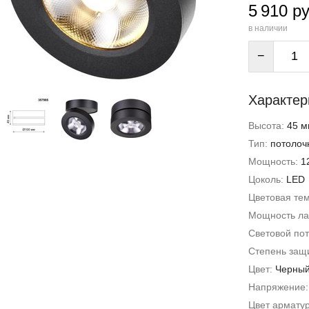
5 910 ру
в наличии
−
Характер
Высота:
45 м
Тип:
потолоч
Мощность:
1
Цоколь:
LED
Цветовая те
Мощность л
Световой пот
Степень защи
Цвет:
Черны
Напряжение
Цвет армату