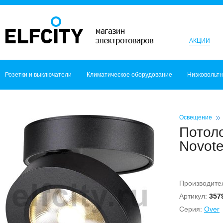
АКЦИИ
Розетки и выключатели
Климатическое оборудование
Низковольт
Освещение
Потол
Novote
Производите
Артикул:
357
Серия:
Over