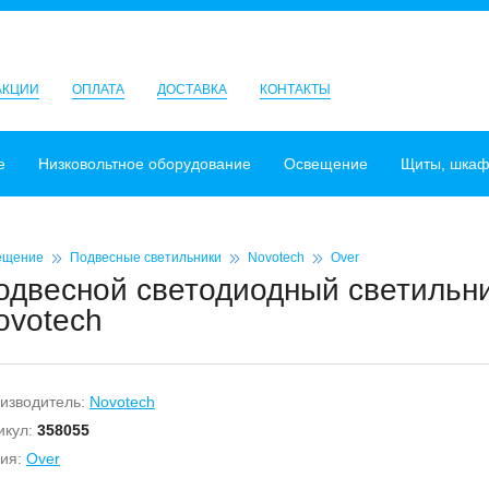
АКЦИИ
ОПЛАТА
ДОСТАВКА
КОНТАКТЫ
е
Низковольтное оборудование
Освещение
Щиты, шка
ещение
Подвесные светильники
Novotech
Over
одвесной светодиодный светильник
ovotech
изводитель:
Novotech
икул:
358055
ия:
Over