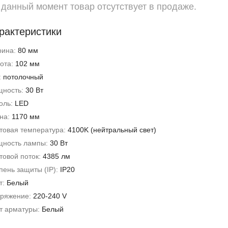
 данный момент товар отсутствует в продаже.
рактеристики
рина:
80 мм
ота:
102 мм
:
потолочный
ность:
30 Вт
оль:
LED
на:
1170 мм
товая температура:
4100K (нейтральный свет)
ность лампы:
30 Вт
товой поток:
4385 лм
пень защиты (IP):
IP20
т:
Белый
ряжение:
220-240 V
т арматуры:
Белый