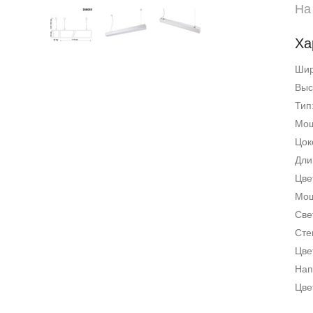
На
Ха
Ши
Выс
Тип
Мощ
Цок
Дли
Цве
Мощ
Све
Сте
Цве
Нап
Цве