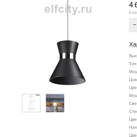
4 
в на
−
Ха
Выс
Тип
Мощ
Цок
Цве
Мощ
Све
Сте
Цве
Нап
Цве