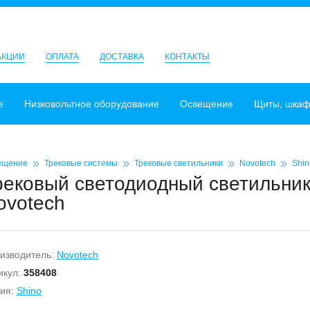
АКЦИИ
ОПЛАТА
ДОСТАВКА
КОНТАКТЫ
е
Низковольтное оборудование
Освещение
Щиты, шка
ещение
Трековые системы
Трековые светильники
Novotech
Shin
рековый светодиодный светильник
ovotech
изводитель:
Novotech
икул:
358408
ия:
Shino