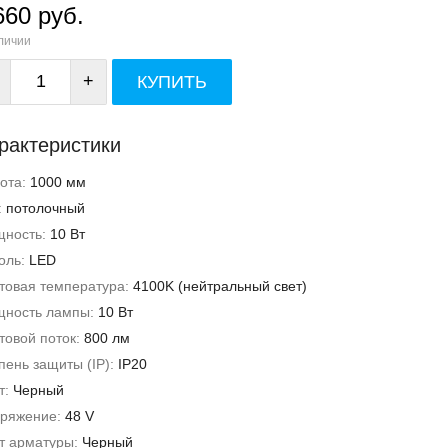
660 руб.
личии
+
КУПИТЬ
рактеристики
ота:
1000 мм
:
потолочный
ность:
10 Вт
оль:
LED
товая температура:
4100K (нейтральный свет)
ность лампы:
10 Вт
товой поток:
800 лм
пень защиты (IP):
IP20
т:
Черный
ряжение:
48 V
т арматуры:
Черный