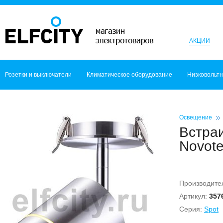
АКЦИИ
Розетки и выключатели
Климатическое оборудование
Низковольт
Освещение
Встра
Novot
Производите
Артикул:
357
Серия:
Spot