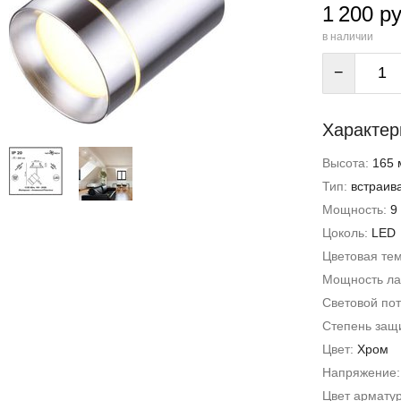
1 200 ру
в наличии
−
Характер
Высота:
165 
Тип:
встраив
Мощность:
9
Цоколь:
LED
Цветовая те
Мощность л
Световой пот
Степень защи
Цвет:
Хром
Напряжение
Цвет армату