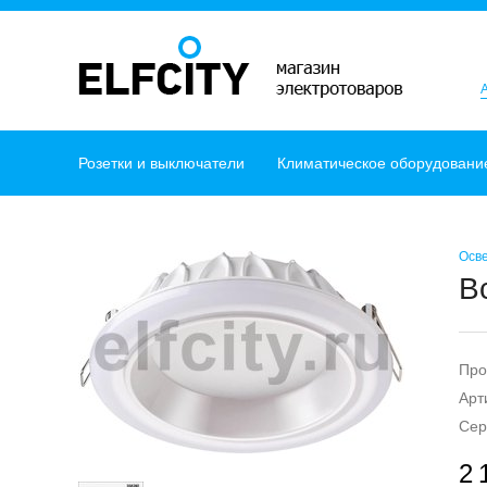
Розетки и выключатели
Климатическое оборудовани
Осв
В
Про
Арт
Сер
2 