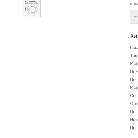
в на
−
Ха
Выс
Тип
Мощ
Цок
Цве
Мощ
Све
Сте
Цве
Нап
Цве