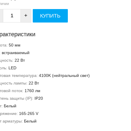
личии
+
КУПИТЬ
рактеристики
ота:
50 мм
:
встраиваемый
ность:
22 Вт
оль:
LED
товая температура:
4100K (нейтральный свет)
ность лампы:
22 Вт
товой поток:
1760 лм
пень защиты (IP):
IP20
т:
Белый
ряжение:
165-265 V
т арматуры:
Белый