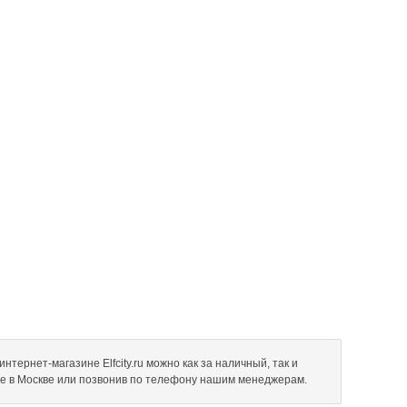
нтернет-магазине Elfcity.ru можно как за наличный, так и
не в Москве или позвонив по телефону нашим менеджерам.