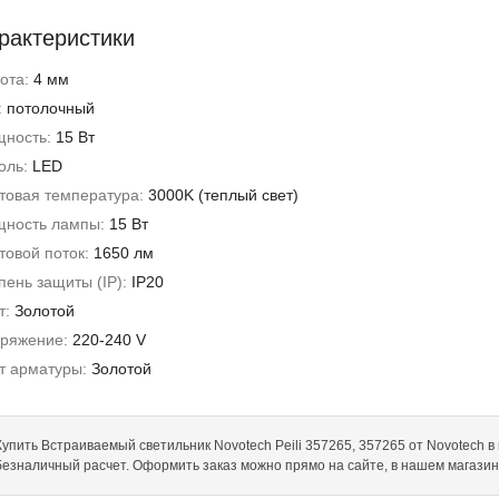
рактеристики
ота:
4 мм
:
потолочный
ность:
15 Вт
оль:
LED
товая температура:
3000K (теплый свет)
ность лампы:
15 Вт
товой поток:
1650 лм
пень защиты (IP):
IP20
т:
Золотой
ряжение:
220-240 V
т арматуры:
Золотой
Купить Встраиваемый светильник Novotech Peili 357265, 357265 от Novotech в и
безналичный расчет. Оформить заказ можно прямо на сайте, в нашем магази