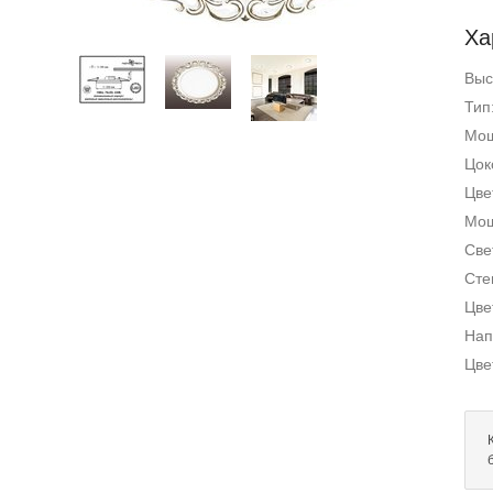
Ха
Выс
Тип
Мощ
Цок
Цве
Мощ
Све
Сте
Цве
Нап
Цве