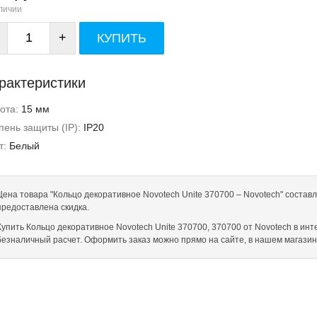
личии
+
КУПИТЬ
рактеристики
ота:
15 мм
пень защиты (IP):
IP20
т:
Белый
Цена товара "Кольцо декоративное Novotech Unite 370700 – Novotech" составл
предоставлена скидка.
Купить Кольцо декоративное Novotech Unite 370700, 370700 от Novotech в интер
безналичный расчет. Оформить заказ можно прямо на сайте, в нашем магази