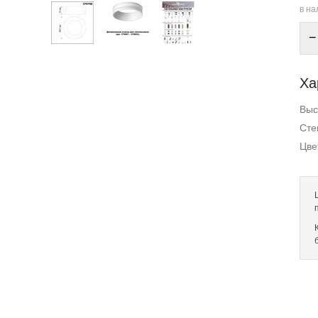
в на
−
Ха
Выс
Сте
Цве