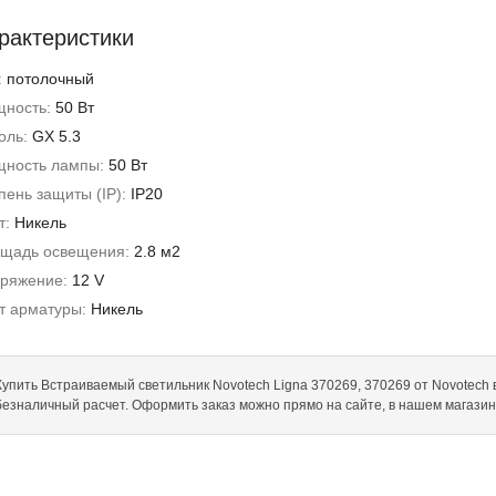
рактеристики
:
потолочный
ность:
50 Вт
оль:
GX 5.3
ность лампы:
50 Вт
пень защиты (IP):
IP20
т:
Никель
щадь освещения:
2.8 м2
ряжение:
12 V
т арматуры:
Никель
Купить Встраиваемый светильник Novotech Ligna 370269, 370269 от Novotech в 
безналичный расчет. Оформить заказ можно прямо на сайте, в нашем магази