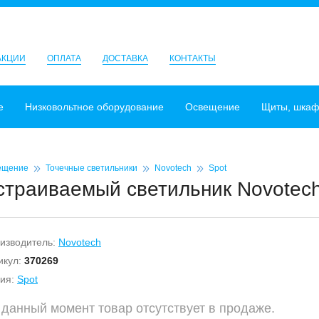
АКЦИИ
ОПЛАТА
ДОСТАВКА
КОНТАКТЫ
е
Низковольтное оборудование
Освещение
Щиты, шка
ещение
Точечные светильники
Novotech
Spot
страиваемый светильник Novotech
изводитель:
Novotech
икул:
370269
ия:
Spot
 данный момент товар отсутствует в продаже.