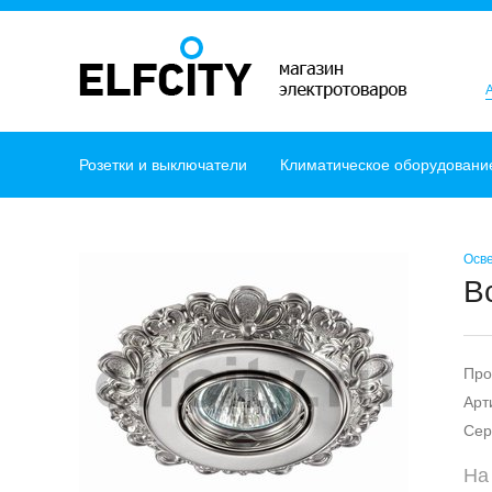
Розетки и выключатели
Климатическое оборудовани
Осв
В
Про
Арт
Сер
На