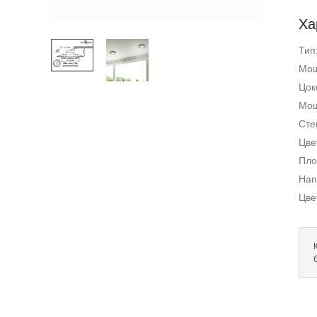
Ха
Тип
Мощ
Цок
Мощ
Сте
Цве
Пло
Нап
Цве