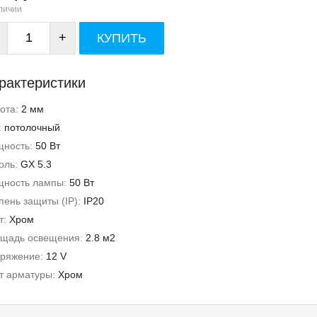
личии
+
КУПИТЬ
рактеристики
ота:
2 мм
:
потолочный
ность:
50 Вт
оль:
GX 5.3
ность лампы:
50 Вт
пень защиты (IP):
IP20
т:
Хром
щадь освещения:
2.8 м2
ряжение:
12 V
т арматуры:
Хром