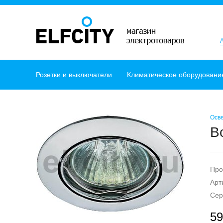
Розетки и выключатели
Климатическое оборудовани
Осв
В
Про
Арт
Сер
59