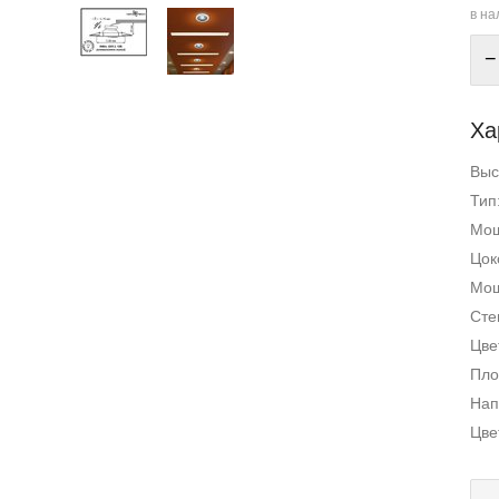
в на
−
Ха
Выс
Тип
Мощ
Цок
Мощ
Сте
Цве
Пло
Нап
Цве