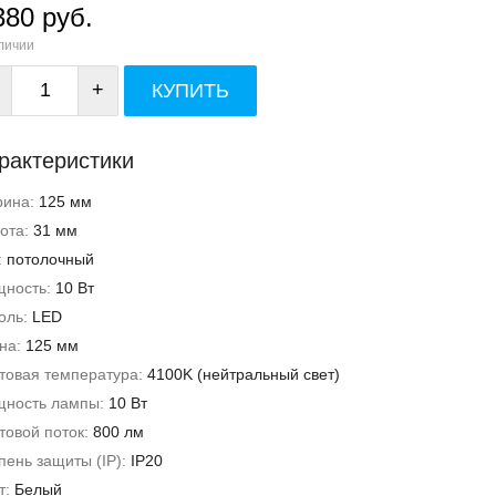
380 руб.
личии
+
КУПИТЬ
рактеристики
рина:
125 мм
ота:
31 мм
:
потолочный
ность:
10 Вт
оль:
LED
на:
125 мм
товая температура:
4100K (нейтральный свет)
ность лампы:
10 Вт
товой поток:
800 лм
пень защиты (IP):
IP20
т:
Белый