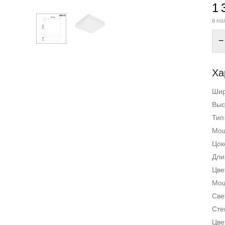
1 
в на
−
Ха
Ши
Выс
Тип
Мощ
Цок
Дли
Цве
Мощ
Све
Сте
Цве