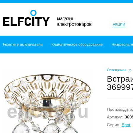
АКЦИИ
Розетки и выключатели
Климатическое оборудование
Низковольт
Освещение
Встра
369997
Производите
Артикул:
369
Серия:
Spot