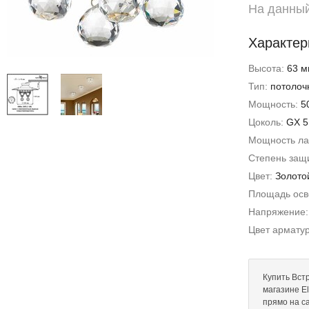
На данный
Характер
Высота:
63 м
Тип:
потолоч
Мощность:
5
Цоколь:
GX 5
Мощность л
Степень защи
Цвет:
Золото
Площадь ос
Напряжение
Цвет армату
Купить Вст
магазине El
прямо на с