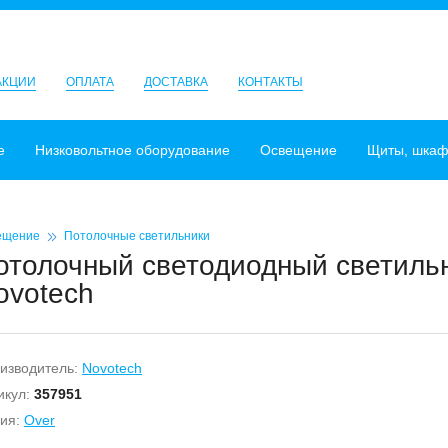
АКЦИИ
ОПЛАТА
ДОСТАВКА
КОНТАКТЫ
е
Низковольтное оборудование
Освещение
Щиты, шка
ещение
Потолочные светильники
отолочный светодиодный светильн
ovotech
изводитель:
Novotech
икул:
357951
ия:
Over