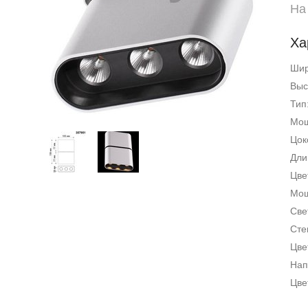
На
Ха
Ши
Выс
Тип
Мощ
Цок
Дли
Цве
Мощ
Све
Сте
Цве
Нап
Цве