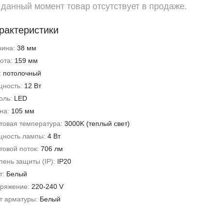
 данный момент товар отсутствует в продаже.
рактеристики
рина:
38 мм
ота:
159 мм
:
потолочный
ность:
12 Вт
оль:
LED
на:
105 мм
товая температура:
3000K (теплый свет)
ность лампы:
4 Вт
товой поток:
706 лм
пень защиты (IP):
IP20
т:
Белый
ряжение:
220-240 V
т арматуры:
Белый