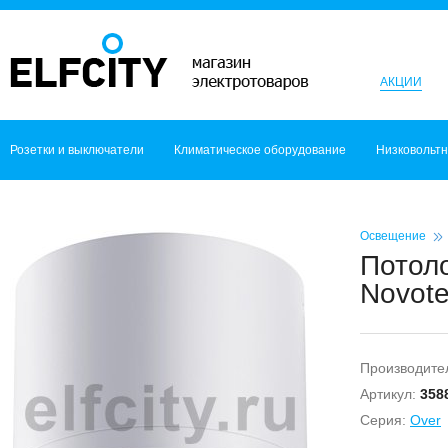
АКЦИИ
Розетки и выключатели
Климатическое оборудование
Низковольт
Освещение
Потол
Novote
Производите
Артикул:
358
Серия:
Over