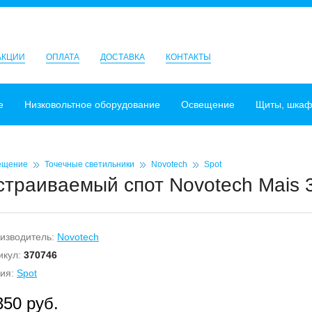
АКЦИИ
ОПЛАТА
ДОСТАВКА
КОНТАКТЫ
е
Низковольтное оборудование
Освещение
Щиты, шка
ещение
Точечные светильники
Novotech
Spot
страиваемый спот Novotech Mais 
изводитель:
Novotech
икул:
370746
ия:
Spot
350 руб.