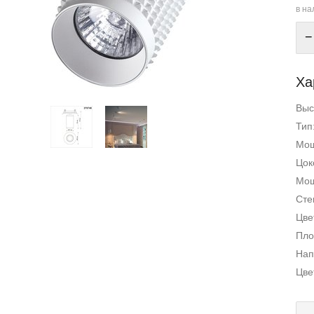
в на
−
Ха
Выс
Тип
Мощ
Цок
Мощ
Сте
Цве
Пло
Нап
Цве