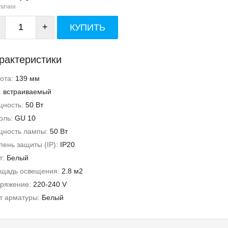
личии
+
КУПИТЬ
рактеристики
ота:
139 мм
:
встраиваемый
ность:
50 Вт
оль:
GU 10
ность лампы:
50 Вт
пень защиты (IP):
IP20
т:
Белый
щадь освещения:
2.8 м2
ряжение:
220-240 V
т арматуры:
Белый