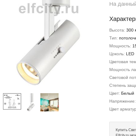
На данный
Характер
Высота:
300 
Тип:
потолоч
Мощность:
1
Цоколь:
LED
Цветовая те
Мощность л
Световой пот
Степень защи
Цвет:
Белый
Напряжение
Цвет армату
Купить Све
Elfcity.ru 