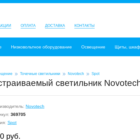
АКЦИИ
ОПЛАТА
ДОСТАВКА
КОНТАКТЫ
е
Низковольтное оборудование
Освещение
Щиты, шка
ещение
Точечные светильники
Novotech
Spot
страиваемый светильник Novotech 
изводитель:
Novotech
икул:
369705
ия:
Spot
0 руб.