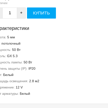
личии
+
КУПИТЬ
рактеристики
ота:
5 мм
:
потолочный
ность:
50 Вт
оль:
GX 5.3
ность лампы:
50 Вт
пень защиты (IP):
IP20
т:
Белый
щадь освещения:
2.8 м2
ряжение:
12 V
т арматуры:
Белый