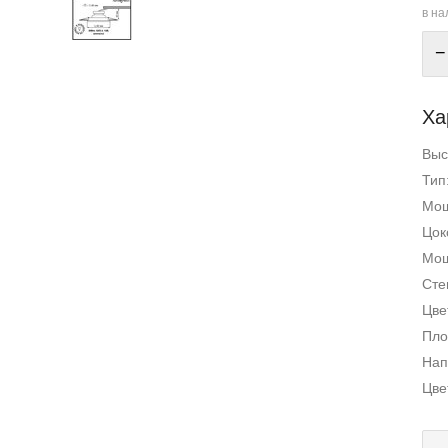
в на
−
Ха
Выс
Тип
Мощ
Цок
Мощ
Сте
Цве
Пло
Нап
Цве