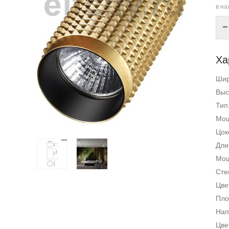
в на
−
Ха
Ши
Выс
Тип
Мощ
Цок
Дли
Мощ
Сте
Цве
Пло
Нап
Цве