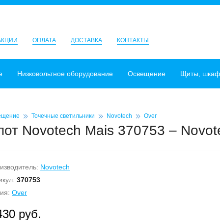
АКЦИИ
ОПЛАТА
ДОСТАВКА
КОНТАКТЫ
е
Низковольтное оборудование
Освещение
Щиты, шка
ещение
Точечные светильники
Novotech
Over
пот Novotech Mais 370753 – Novot
изводитель:
Novotech
икул:
370753
ия:
Over
430 руб.