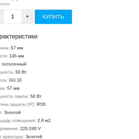
личии
+
КУПИТЬ
рактеристики
рина:
57 мм
ота:
145 мм
:
потолочный
ность:
50 Вт
оль:
GU 10
на:
57 мм
ность лампы:
50 Вт
пень защиты (IP):
IP20
т:
Золотой
щадь освещения:
2.8 м2
ряжение:
220-240 V
т арматуры:
Золотой