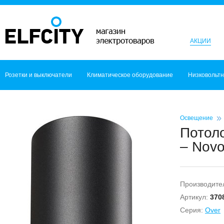
АКЦИИ
Розетки и выключатели
Климатическое оборудование
Низковольт
Освещение
Потоло
– Novo
Производите
Артикул:
370
Серия:
Over