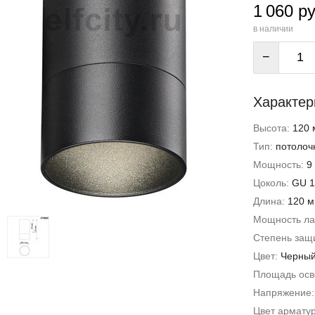
1 060 ру
в наличии
−
Характер
Высота:
120 
Тип:
потолоч
Мощность:
9
Цоколь:
GU 1
Длина:
120 
Мощность л
Степень защи
Цвет:
Черны
Площадь ос
Напряжение
Цвет армату