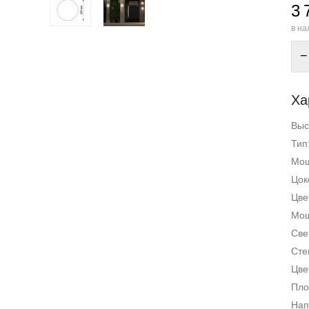
3 
в на
−
Ха
Выс
Тип
Мощ
Цок
Цве
Мощ
Све
Сте
Цве
Пло
Нап