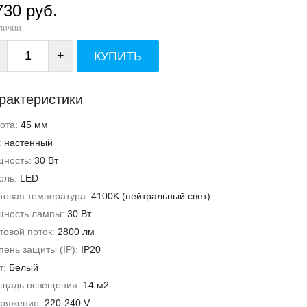
730 руб.
личии
+
КУПИТЬ
рактеристики
ота:
45 мм
:
настенный
ность:
30 Вт
оль:
LED
товая температура:
4100K (нейтральный свет)
ность лампы:
30 Вт
товой поток:
2800 лм
пень защиты (IP):
IP20
т:
Белый
щадь освещения:
14 м2
ряжение:
220-240 V