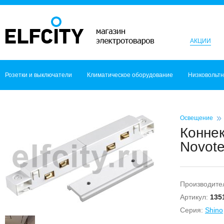
АКЦИИ
Розетки и выключатели
Климатическое оборудование
Низковольт
Освещение
Коннек
Novot
Производите
Артикул:
135
Серия:
Shino