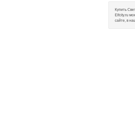
Купить Све
Elfcity.ru 
сайте, в н