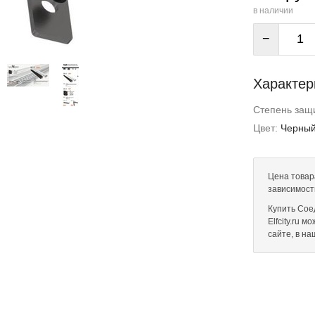
в наличии
−
Характер
Степень защи
Цвет:
Черны
Цена товар
зависимост
Купить Сое
Elfcity.ru 
сайте, в н