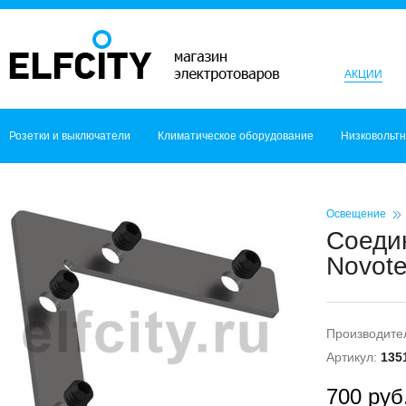
АКЦИИ
Розетки и выключатели
Климатическое оборудование
Низковольт
Освещение
Соедин
Novot
Производите
Артикул:
135
700 руб