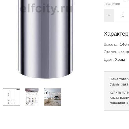
в наличии
−
Характер
Высота:
140 
Степень защи
Цвет:
Хром
Цена товара
суммы зака
Купить Плаф
как за нал
магазине в