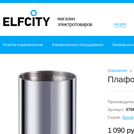
АКЦИИ
Розетки и выключатели
Климатическое оборудование
Низковольт
Освещение
Плафон
Производите
Артикул:
370
Серия:
Konst
1 090 ру